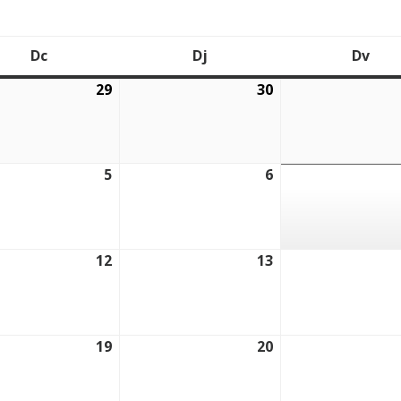
Dc
Dj
Dv
Dimecres
Dijous
Div
29
30
2026
29/07/2026
30/07/2026
5
6
2026
05/08/2026
06/08/2026
12
13
2026
12/08/2026
13/08/2026
19
20
2026
19/08/2026
20/08/2026