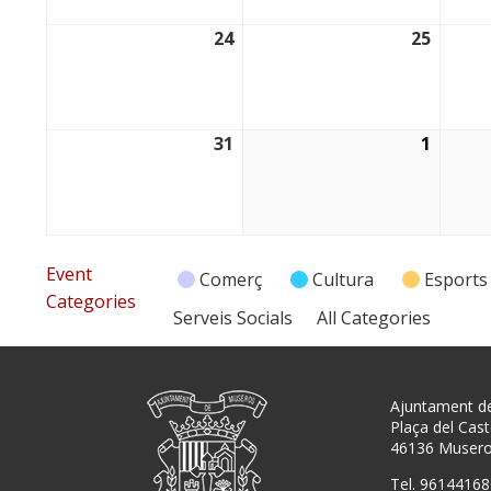
24
25
24/08/2026
25/08/
31
1
31/08/2026
01/09/
Event
Comerç
Cultura
Esports
Categories
Serveis Socials
All Categories
Ajuntament d
Plaça del Caste
46136 Muser
Tel. 96144168