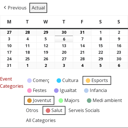
Previous
Actual
M
T
W
T
F
S
S
Dimarts
Dimecres
Dijous
Divendres
Dissabte
Di
Dilluns
27
28
29
30
31
1
2
27/07/2026
28/07/2026
29/07/2026
30/07/2026
31/07/2026
01/08/2026
02/
3
4
5
7
8
9
03/08/2026
04/08/2026
05/08/2026
6
07/08/2026
08/08/2026
09/
06/08/2026
10
11
12
13
14
15
16
10/08/2026
11/08/2026
12/08/2026
13/08/2026
14/08/2026
15/08/2026
16/
17
18
19
20
21
22
23
17/08/2026
18/08/2026
19/08/2026
20/08/2026
21/08/2026
22/08/2026
23/
24
25
26
27
28
29
30
24/08/2026
25/08/2026
26/08/2026
27/08/2026
28/08/2026
29/08/2026
30/
31
1
2
3
4
5
6
31/08/2026
01/09/2026
02/09/2026
03/09/2026
04/09/2026
05/09/2026
06/
Event
Comerç
Cultura
Esports
Categories
Festes
Igualtat
Infancia
Joventut
Majors
Medi ambient
Otros
Salut
Serveis Socials
All Categories