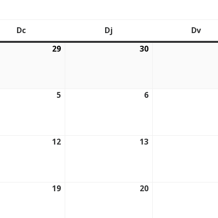
Dc
Dj
Dv
Dimecres
Dijous
Div
29
30
2026
29/07/2026
30/07/2026
5
6
2026
05/08/2026
06/08/2026
12
13
2026
12/08/2026
13/08/2026
19
20
2026
19/08/2026
20/08/2026