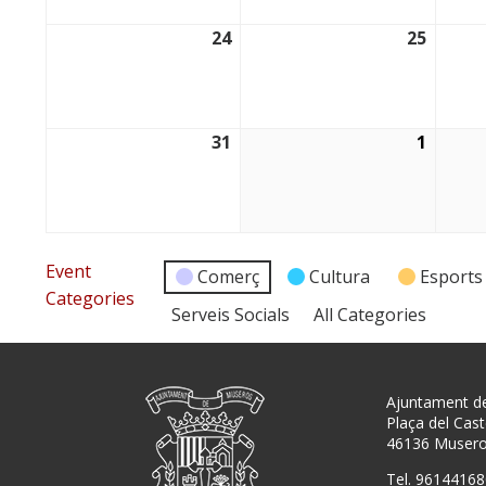
24
25
24/08/2026
25/08/
31
1
31/08/2026
01/09/
Event
Comerç
Cultura
Esports
Categories
Serveis Socials
All Categories
Ajuntament d
Plaça del Caste
46136 Muser
Tel. 96144168