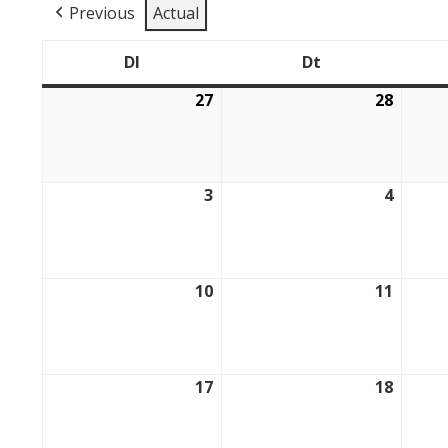
Previous
Actual
Dl
Dt
Dilluns
Dimarts
27
28
27/07/2026
28/07/
3
4
03/08/2026
04/08/
10
11
10/08/2026
11/08/
17
18
17/08/2026
18/08/