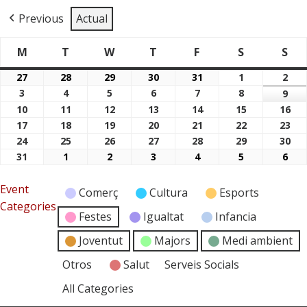
Previous
Actual
M
T
W
T
F
S
S
Dimarts
Dimecres
Dijous
Divendres
Dissabte
Di
Dilluns
27
28
29
30
31
1
2
27/07/2026
28/07/2026
29/07/2026
30/07/2026
31/07/2026
01/08/2026
02/
3
4
5
6
7
8
03/08/2026
04/08/2026
05/08/2026
06/08/2026
07/08/2026
08/08/2026
9
09/
10
11
12
13
14
15
16
10/08/2026
11/08/2026
12/08/2026
13/08/2026
14/08/2026
15/08/2026
16/
17
18
19
20
21
22
23
17/08/2026
18/08/2026
19/08/2026
20/08/2026
21/08/2026
22/08/2026
23/
24
25
26
27
28
29
30
24/08/2026
25/08/2026
26/08/2026
27/08/2026
28/08/2026
29/08/2026
30/
31
1
2
3
4
5
6
31/08/2026
01/09/2026
02/09/2026
03/09/2026
04/09/2026
05/09/2026
06/
Event
Comerç
Cultura
Esports
Categories
Festes
Igualtat
Infancia
Joventut
Majors
Medi ambient
Otros
Salut
Serveis Socials
All Categories