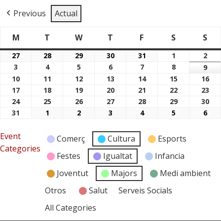
Previous
Actual
M
T
W
T
F
S
S
Dimarts
Dimecres
Dijous
Divendres
Dissabte
Di
Dilluns
27
28
29
30
31
1
2
27/07/2026
28/07/2026
29/07/2026
30/07/2026
31/07/2026
01/08/2026
02/
3
4
5
6
7
8
03/08/2026
04/08/2026
05/08/2026
06/08/2026
07/08/2026
08/08/2026
9
09/
10
11
12
13
14
15
16
10/08/2026
11/08/2026
12/08/2026
13/08/2026
14/08/2026
15/08/2026
16/
17
18
19
20
21
22
23
17/08/2026
18/08/2026
19/08/2026
20/08/2026
21/08/2026
22/08/2026
23/
24
25
26
27
28
29
30
24/08/2026
25/08/2026
26/08/2026
27/08/2026
28/08/2026
29/08/2026
30/
31
1
2
3
4
5
6
31/08/2026
01/09/2026
02/09/2026
03/09/2026
04/09/2026
05/09/2026
06/
Event
Comerç
Cultura
Esports
Categories
Festes
Igualtat
Infancia
Joventut
Majors
Medi ambient
Otros
Salut
Serveis Socials
All Categories