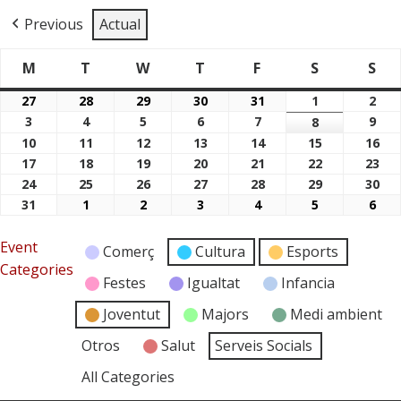
Previous
Actual
M
T
W
T
F
S
S
Dimarts
Dimecres
Dijous
Divendres
Dissabte
Di
Dilluns
27
28
29
30
31
1
2
27/07/2026
28/07/2026
29/07/2026
30/07/2026
31/07/2026
01/08/2026
02/
3
4
5
6
7
9
03/08/2026
04/08/2026
05/08/2026
06/08/2026
07/08/2026
8
09/
08/08/2026
10
11
12
13
14
15
16
10/08/2026
11/08/2026
12/08/2026
13/08/2026
14/08/2026
15/08/2026
16/
17
18
19
20
21
22
23
17/08/2026
18/08/2026
19/08/2026
20/08/2026
21/08/2026
22/08/2026
23/
24
25
26
27
28
29
30
24/08/2026
25/08/2026
26/08/2026
27/08/2026
28/08/2026
29/08/2026
30/
31
1
2
3
4
5
6
31/08/2026
01/09/2026
02/09/2026
03/09/2026
04/09/2026
05/09/2026
06/
Event
Comerç
Cultura
Esports
Categories
Festes
Igualtat
Infancia
Joventut
Majors
Medi ambient
Otros
Salut
Serveis Socials
All Categories