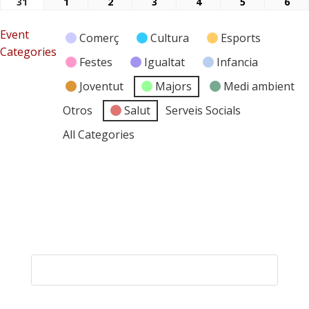
31
1
2
3
4
5
6
31/08/2026
01/09/2026
02/09/2026
03/09/2026
04/09/2026
05/09/2026
06/
Event
Comerç
Cultura
Esports
Categories
Festes
Igualtat
Infancia
Joventut
Majors
Medi ambient
Otros
Salut
Serveis Socials
All Categories