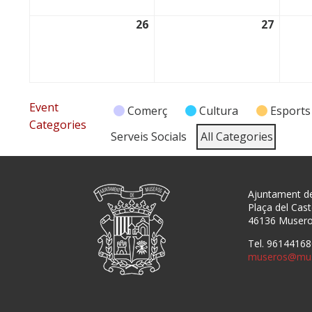
26
27
26/01/2026
27/01/
Event
Comerç
Cultura
Esports
Categories
Serveis Socials
All Categories
Ajuntament d
Plaça del Caste
46136 Muser
Tel. 96144168
museros@mus