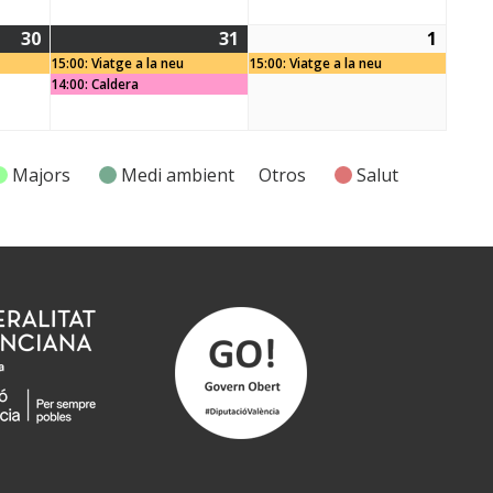
30
31
1
30/01/2026
(1
31/01/2026
(2
01/02
(1
15:00: Viatge a la neu
15:00: Viatge a la neu
event)
events)
event
14:00: Caldera
Majors
Medi ambient
Otros
Salut