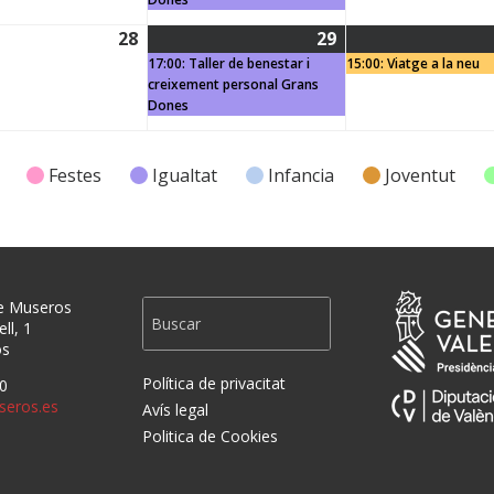
28
29
2026
28/01/2026
29/01/2026
(1
17:00: Taller de benestar i
15:00: Viatge a la neu
event)
creixement personal Grans
Dones
Festes
Igualtat
Infancia
Joventut
e Museros
ll, 1
os
Política de privacitat
0
eros.es
Avís legal
Politica de Cookies