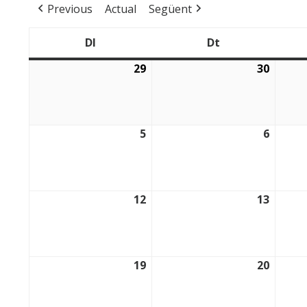
Previous
Actual
Següent
Dl
Dt
Dilluns
Dimarts
29
30
29/12/2025
30/12/
5
6
05/01/2026
06/01/
12
13
12/01/2026
13/01/
19
20
19/01/2026
20/01/