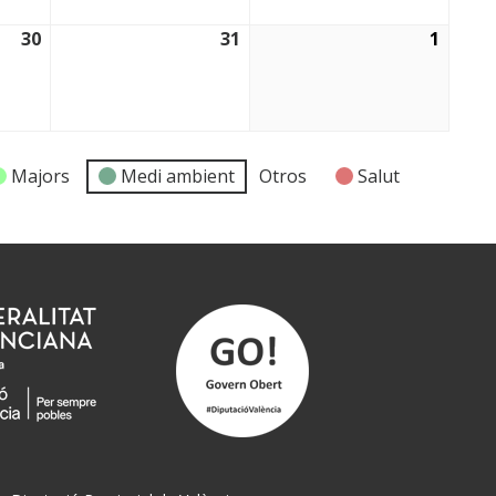
30
31
1
30/01/2026
31/01/2026
01/02
Majors
Medi ambient
Otros
Salut