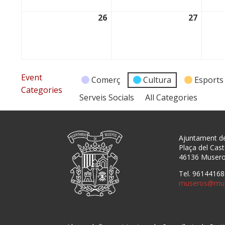
26
27
26/01/2026
27/01/
Event
Comerç
Cultura
Esports
Categories
Serveis Socials
All Categories
Ajuntament d
Plaça del Caste
46136 Muser
Tel. 96144168
museros@mus