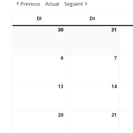
Previous
Actual
Següent
Dl
Dt
Dilluns
Dimarts
30
31
30/03/2026
31/03/
6
7
06/04/2026
07/04/
13
14
13/04/2026
14/04/
20
21
20/04/2026
21/04/