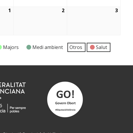
1
2
3
01/05/2026
02/05/2026
03/05
Majors
Medi ambient
Otros
Salut