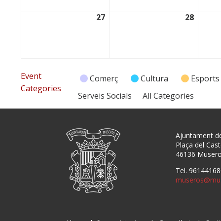
27
28
27/04/2026
28/04/
Event
Comerç
Cultura
Esports
Categories
Serveis Socials
All Categories
Ajuntament d
Plaça del Caste
46136 Muser
Tel. 96144168
museros@mus