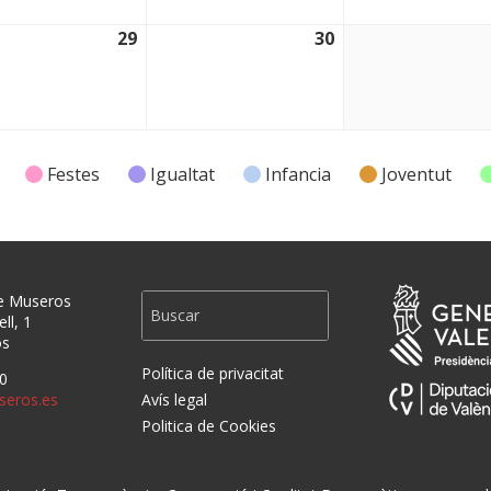
29
30
2026
29/04/2026
30/04/2026
Festes
Igualtat
Infancia
Joventut
e Museros
ll, 1
os
Política de privacitat
0
eros.es
Avís legal
Politica de Cookies