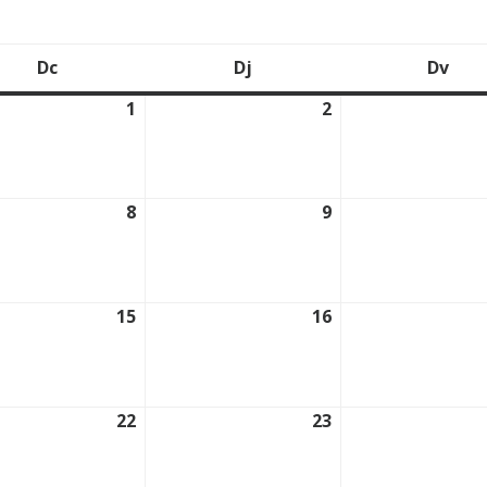
Dc
Dj
Dv
Dimecres
Dijous
Div
1
2
2026
01/04/2026
02/04/2026
8
9
2026
08/04/2026
09/04/2026
15
16
2026
15/04/2026
16/04/2026
22
23
2026
22/04/2026
23/04/2026