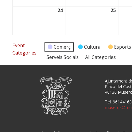
24
25
24/11/2025
25/11/
Event
Comerç
Cultura
Esports
Categories
Serveis Socials
All Categories
Ajuntament d
Plaça del Caste
46136 Muser
Tel. 96144168
museros@mus