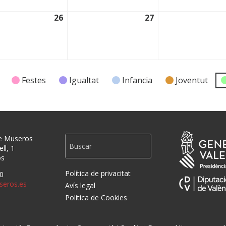
26
27
2025
26/11/2025
27/11/2025
Festes
Igualtat
Infancia
Joventut
e Museros
ll, 1
os
Política de privacitat
0
eros.es
Avís legal
Politica de Cookies