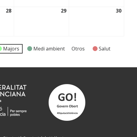
28
29
30
28/11/2025
29/11/2025
30/11
Majors
Medi ambient
Otros
Salut