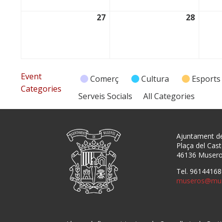
27
28
27/04/2026
28/04/
Event
Comerç
Cultura
Esports
Categories
Serveis Socials
All Categories
Ajuntament d
Plaça del Caste
46136 Muser
Tel. 96144168
museros@mus