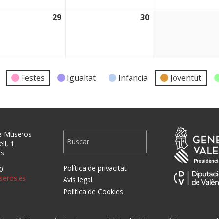
29
30
2026
29/04/2026
30/04/2026
Festes
Igualtat
Infancia
Joventut
e Museros
ll, 1
os
Política de privacitat
0
eros.es
Avís legal
Politica de Cookies