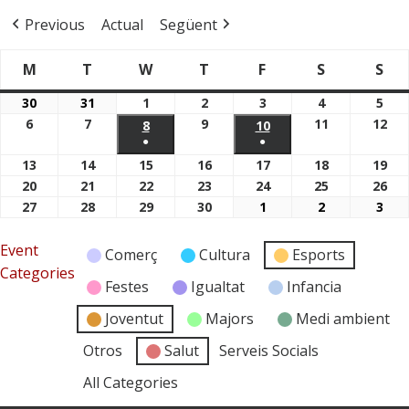
Previous
Actual
Següent
M
T
W
T
F
S
S
Dimarts
Dimecres
Dijous
Divendres
Dissabte
Di
Dilluns
30
31
1
2
3
4
5
30/03/2026
31/03/2026
01/04/2026
02/04/2026
03/04/2026
04/04/2026
05/
6
7
9
11
12
06/04/2026
07/04/2026
09/04/2026
11/04/2026
12/
8
08/04/2026
10
10/04/2026
●
●
(1
(1
13
14
15
16
17
18
19
13/04/2026
14/04/2026
15/04/2026
16/04/2026
17/04/2026
18/04/2026
19/
event)
event)
20
21
22
23
24
25
26
20/04/2026
21/04/2026
22/04/2026
23/04/2026
24/04/2026
25/04/2026
26/
27
28
29
30
1
2
3
27/04/2026
28/04/2026
29/04/2026
30/04/2026
01/05/2026
02/05/2026
03/
Event
Comerç
Cultura
Esports
Categories
Festes
Igualtat
Infancia
Joventut
Majors
Medi ambient
Otros
Salut
Serveis Socials
All Categories