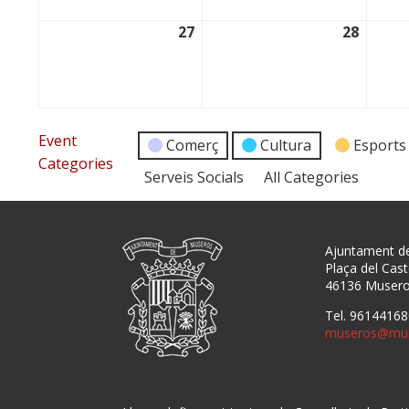
27
28
27/04/2026
28/04/
Event
Comerç
Cultura
Esports
Categories
Serveis Socials
All Categories
Ajuntament d
Plaça del Caste
46136 Muser
Tel. 96144168
museros@mus