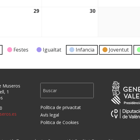
29
30
2026
29/04/2026
30/04/2026
Festes
Igualtat
Infancia
Joventut
e Museros
ll, 1
os
Política de privacitat
0
eros.es
Avís legal
Politica de Cookies