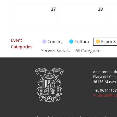
27
28
27/04/2026
28/04/
Event
Comerç
Cultura
Esports
Categories
Serveis Socials
All Categories
Ajuntament d
Plaça del Caste
46136 Muser
Tel. 96144168
museros@mus