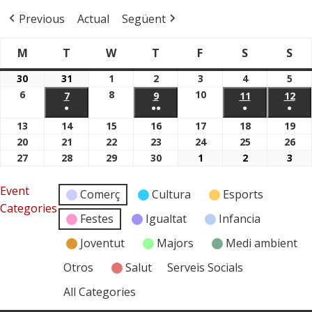
Previous
Actual
Següent
M
T
W
T
F
S
S
Dimarts
Dimecres
Dijous
Divendres
Dissabte
Di
Dilluns
30
31
1
2
3
4
5
30/03/2026
31/03/2026
01/04/2026
02/04/2026
03/04/2026
04/04/2026
05/
6
8
10
06/04/2026
08/04/2026
10/04/2026
7
07/04/2026
9
09/04/2026
11
11/04/2026
12
12/
●
●●
●
●
(1
(2
(1
(1
13
14
15
16
17
18
19
13/04/2026
14/04/2026
15/04/2026
16/04/2026
17/04/2026
18/04/2026
19/
event)
events)
event)
even
20
21
22
23
24
25
26
20/04/2026
21/04/2026
22/04/2026
23/04/2026
24/04/2026
25/04/2026
26/
27
28
29
30
1
2
3
27/04/2026
28/04/2026
29/04/2026
30/04/2026
01/05/2026
02/05/2026
03/
Event
Comerç
Cultura
Esports
Categories
Festes
Igualtat
Infancia
Joventut
Majors
Medi ambient
Otros
Salut
Serveis Socials
All Categories