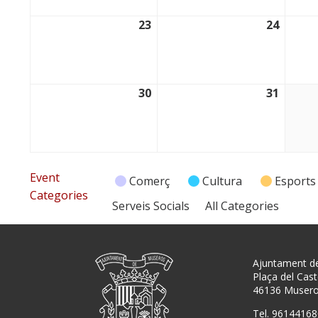
23
24
23/03/2026
24/03/
30
31
30/03/2026
31/03/
Event
Comerç
Cultura
Esports
Categories
Serveis Socials
All Categories
Ajuntament d
Plaça del Caste
46136 Muser
Tel. 96144168