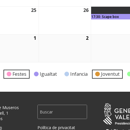
25
26
2026
25/03/2026
26/03/2026
17:30: Scape box
1
2
2026
01/04/2026
02/04/2026
Festes
Igualtat
Infancia
Joventut
e Museros
ll, 1
os
Política de privacitat
0