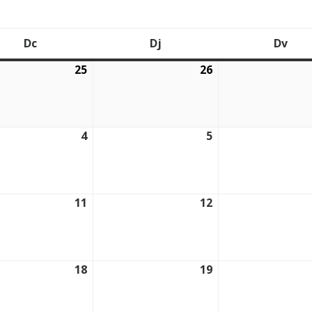
Dc
Dj
Dv
Dimecres
Dijous
Div
25
26
2026
25/02/2026
26/02/2026
4
5
2026
04/03/2026
05/03/2026
11
12
2026
11/03/2026
12/03/2026
18
19
2026
18/03/2026
19/03/2026