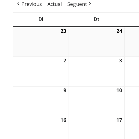
Previous
Actual
Següent
Dl
Dt
Dilluns
Dimarts
23
24
23/02/2026
24/02/
2
3
02/03/2026
03/03/
9
10
09/03/2026
10/03/
16
17
16/03/2026
17/03/