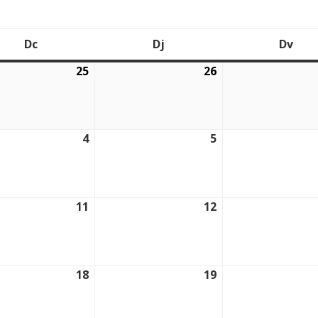
Dc
Dj
Dv
Dimecres
Dijous
Div
25
26
2026
25/02/2026
26/02/2026
4
5
2026
04/03/2026
05/03/2026
11
12
2026
11/03/2026
12/03/2026
18
19
2026
18/03/2026
19/03/2026