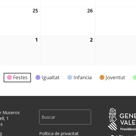
25
26
2026
25/03/2026
26/03/2026
1
2
2026
01/04/2026
02/04/2026
Festes
Igualtat
Infancia
Joventut
e Museros
ll, 1
os
Política de privacitat
0