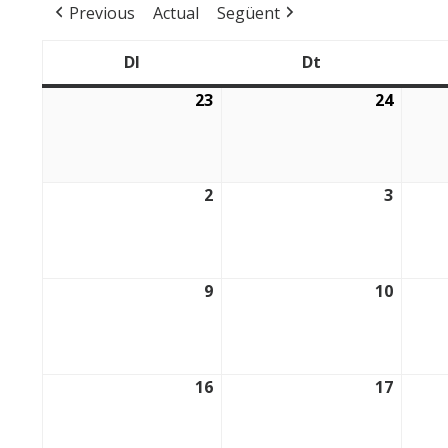
Previous
Actual
Següent
Dl
Dt
Dilluns
Dimarts
23
24
23/02/2026
24/02/
2
3
02/03/2026
03/03/
9
10
09/03/2026
10/03/
16
17
16/03/2026
17/03/