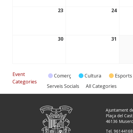
23
24
23/03/2026
24/03/
30
31
30/03/2026
31/03/
Event
Comerç
Cultura
Esports
Categories
Serveis Socials
All Categories
Ajuntament d
Plaça del Caste
46136 Muser
Tel. 96144168