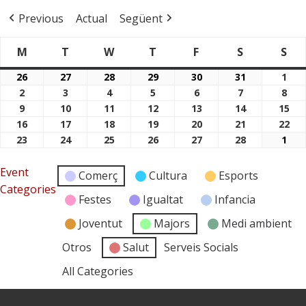
Previous
Actual
Següent
M
T
W
T
F
S
S
Dimarts
Dimecres
Dijous
Divendres
Dissabte
Di
Dilluns
26
27
28
29
30
31
1
26/01/2026
27/01/2026
28/01/2026
29/01/2026
30/01/2026
31/01/2026
01/
2
3
4
5
6
7
8
02/02/2026
03/02/2026
04/02/2026
05/02/2026
06/02/2026
07/02/2026
08/
9
10
11
12
13
14
15
09/02/2026
10/02/2026
11/02/2026
12/02/2026
13/02/2026
14/02/2026
15/
16
17
18
19
20
21
22
16/02/2026
17/02/2026
18/02/2026
19/02/2026
20/02/2026
21/02/2026
22/
23
24
25
26
27
28
1
23/02/2026
24/02/2026
25/02/2026
26/02/2026
27/02/2026
28/02/2026
01/
Event
Comerç
Cultura
Esports
Categories
Festes
Igualtat
Infancia
Joventut
Majors
Medi ambient
Otros
Salut
Serveis Socials
All Categories