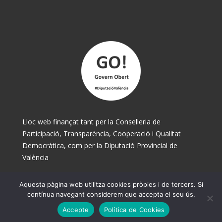
Lloc web finançat tant per la Conselleria de
Participació, Transparència, Cooperació i Qualitat
Democràtica, com per la Diputació Provincial de
València
Aquesta pàgina web utilitza cookies pròpies i de tercers. Si
© Ajuntament de Museros 2025
contínua navegant considerem que accepta el seu ús.
Accepte
Política de Cookies