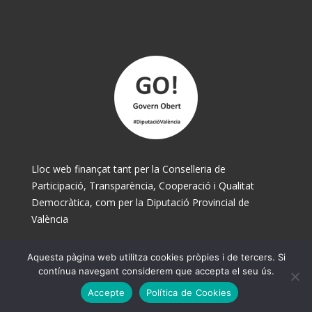
Lloc web finançat tant per la Conselleria de
Participació, Transparència, Cooperació i Qualitat
Democràtica, com per la Diputació Provincial de
València
Aquesta pàgina web utilitza cookies pròpies i de tercers. Si
© Ajuntament de Museros 2025
contínua navegant considerem que accepta el seu ús.
Accepte
Política de Cookies