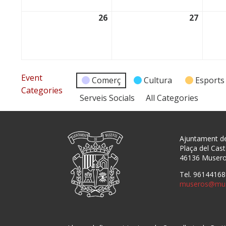
26
27
26/01/2026
27/01/
Event
Comerç
Cultura
Esports
Categories
Serveis Socials
All Categories
Ajuntament d
Plaça del Caste
46136 Muser
Tel. 96144168
museros@mus