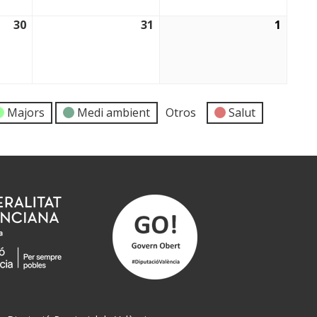
30
31
1
30/01/2026
31/01/2026
01/02
Majors
Medi ambient
Otros
Salut