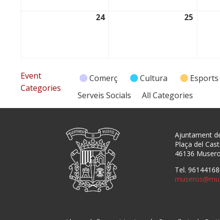
24
25
24/11/2025
25/11/
Event
Comerç
Cultura
Esports
Categories
Serveis Socials
All Categories
Ajuntament d
Plaça del Caste
46136 Muser
Tel. 96144168
museros@mus