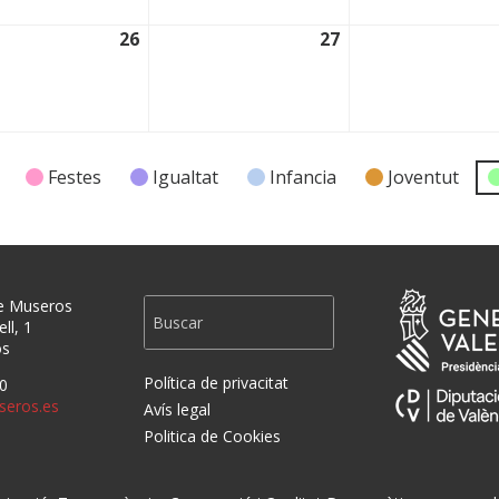
26
27
2025
26/11/2025
27/11/2025
Festes
Igualtat
Infancia
Joventut
e Museros
ll, 1
os
Política de privacitat
0
eros.es
Avís legal
Politica de Cookies