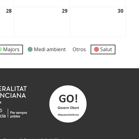
28
29
30
28/11/2025
29/11/2025
30/11
Majors
Medi ambient
Otros
Salut