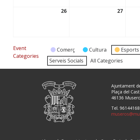
26
27
26/01/2026
27/01/
Event
Comerç
Cultura
Esports
Categories
Serveis Socials
All Categories
Ajuntament d
Plaça del Caste
46136 Muser
Tel. 96144168
museros@mus