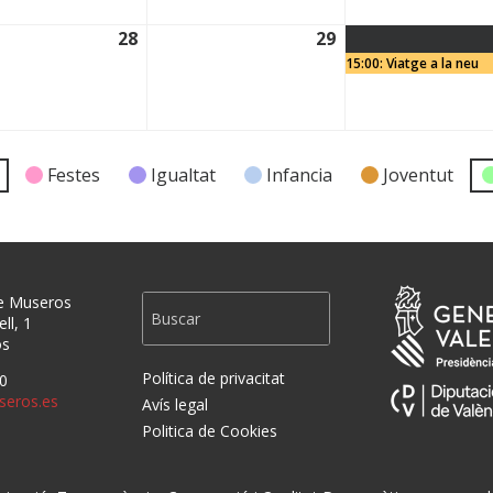
28
29
2026
28/01/2026
29/01/2026
15:00: Viatge a la neu
Festes
Igualtat
Infancia
Joventut
e Museros
ll, 1
os
Política de privacitat
0
eros.es
Avís legal
Politica de Cookies