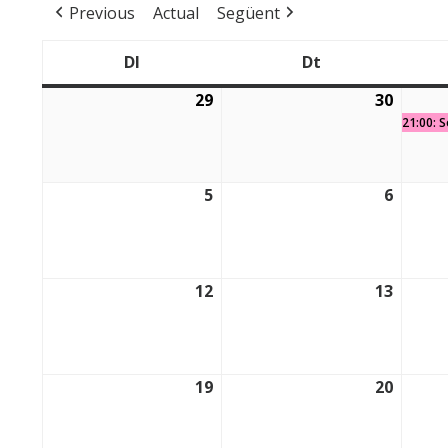
Previous
Actual
Següent
Dl
Dt
Dilluns
Dimarts
29
30
29/12/2025
30/12/
21:00: 
5
6
05/01/2026
06/01/
12
13
12/01/2026
13/01/
19
20
19/01/2026
20/01/