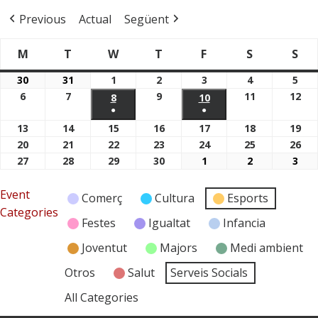
Previous
Actual
Següent
M
T
W
T
F
S
S
Dimarts
Dimecres
Dijous
Divendres
Dissabte
Di
Dilluns
30
31
1
2
3
4
5
30/03/2026
31/03/2026
01/04/2026
02/04/2026
03/04/2026
04/04/2026
05/
6
7
9
11
12
06/04/2026
07/04/2026
09/04/2026
11/04/2026
12/
8
08/04/2026
10
10/04/2026
●
●
(1
(1
13
14
15
16
17
18
19
13/04/2026
14/04/2026
15/04/2026
16/04/2026
17/04/2026
18/04/2026
19/
event)
event)
20
21
22
23
24
25
26
20/04/2026
21/04/2026
22/04/2026
23/04/2026
24/04/2026
25/04/2026
26/
27
28
29
30
1
2
3
27/04/2026
28/04/2026
29/04/2026
30/04/2026
01/05/2026
02/05/2026
03/
Event
Comerç
Cultura
Esports
Categories
Festes
Igualtat
Infancia
Joventut
Majors
Medi ambient
Otros
Salut
Serveis Socials
All Categories